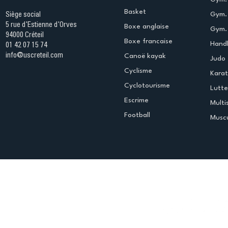
Basket
Gym.
Siège social
5 rue d'Estienne d'Orves
Boxe anglaise
Gym. 
94000 Créteil
Boxe francaise
Handb
01 42 07 15 74
info@uscreteil.com
Canoë kayak
Judo
Cyclisme
Kara
Cyclotourisme
Lutte
Escrime
Multi
Football
Muscu
Espace club
Offres d'emploi