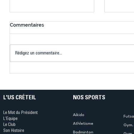
Commentaires
Rédigez un commentaire...
Connaissez-vous le Dark
L’US Crét
Ping ? Quand le tennis de
termine 
table s'illumine à Créteil !
beauté !
L'US CRÉTEIL
NOS SPORTS
Le Mot du Président
Aikido
Futsa
L'Equipe
Athletisme
Le Club
Gym. 
Son Histoire
Badminton
Gym. 