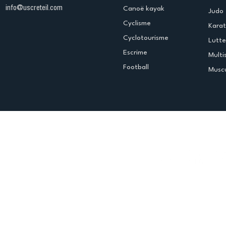
info@uscreteil.com
Canoë kayak
Judo
Cyclisme
Kara
Cyclotourisme
Lutte
Escrime
Multi
Football
Muscu
Espace club
Offres d'emploi