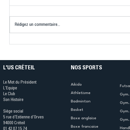
Rédigez un commentaire...
Connaissez-vous le Dark
L’US Crét
Ping ? Quand le tennis de
termine 
table s'illumine à Créteil !
beauté !
L'US CRÉTEIL
NOS SPORTS
Le Mot du Président
Aikido
Futsa
L'Equipe
Athletisme
Le Club
Gym. 
Son Histoire
Badminton
Gym. 
Basket
Gym.
Siège social
5 rue d'Estienne d'Orves
Boxe anglaise
Gym. 
94000 Créteil
Boxe francaise
Handb
01 42 07 15 74