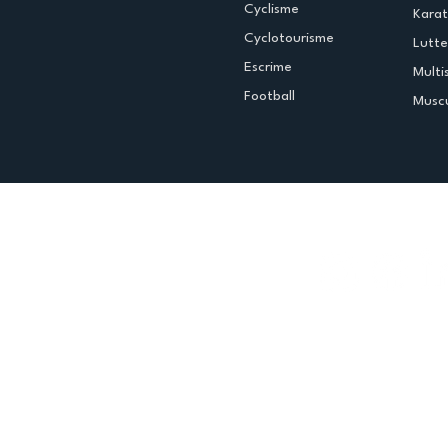
Cyclisme
Kara
Cyclotourisme
Lutte
Escrime
Multi
Football
Muscu
Espace club
Offres d'emploi