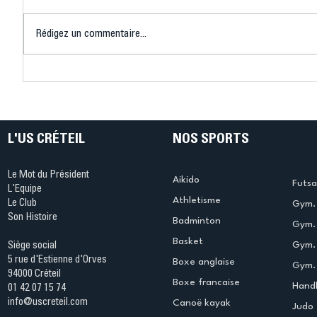
Rédigez un commentaire...
Connaissez-vous le Dark
L’US Crét
Ping ? Quand le tennis de
termine 
table s'illumine à Créteil !
beauté !
L'US CRÉTEIL
NOS SPORTS
Le Mot du Président
Aikido
Futsa
L'Equipe
Athletisme
Le Club
Gym. 
Son Histoire
Badminton
Gym. 
Basket
Gym.
Siège social
5 rue d'Estienne d'Orves
Boxe anglaise
Gym. 
94000 Créteil
Boxe francaise
Handb
01 42 07 15 74
info@uscreteil.com
Canoë kayak
Judo