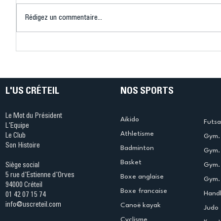
Rédigez un commentaire...
Connaissez-vous le Dark
L’US Crét
Ping ? Quand le tennis de
termine 
table s'illumine à Créteil !
beauté !
L'US CRÉTEIL
NOS SPORTS
Le Mot du Président
Aikido
Futsa
L'Equipe
Athletisme
Le Club
Gym. 
Son Histoire
Badminton
Gym. 
Basket
Gym.
Siège social
5 rue d'Estienne d'Orves
Boxe anglaise
Gym. 
94000 Créteil
Boxe francaise
Handb
01 42 07 15 74
info@uscreteil.com
Canoë kayak
Judo
Cyclisme