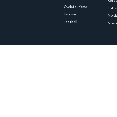
Kara
Cyclotourisme
Lutte
Escrime
Multi
Football
Muscu
Espace club
Offres d'emploi