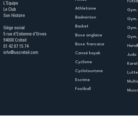
Futsa
L'Equipe
Athletisme
Le Club
Gym. 
Son Histoire
Badminton
Gym. 
Basket
Gym.
Siège social
5 rue d'Estienne d'Orves
Boxe anglaise
Gym. 
94000 Créteil
Boxe francaise
Handb
01 42 07 15 74
info@uscreteil.com
Canoë kayak
Judo
Cyclisme
Kara
Cyclotourisme
Lutte
Escrime
Multi
Football
Muscu
Espace club