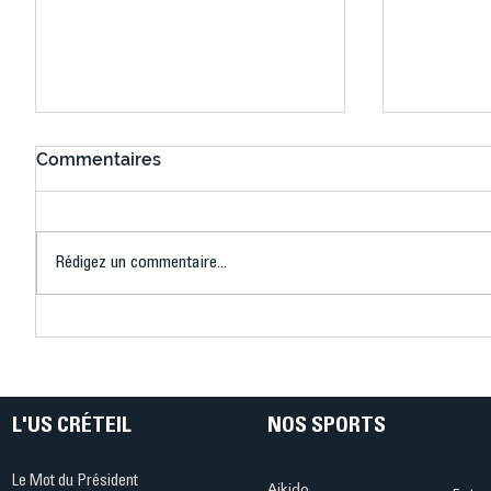
Commentaires
Rédigez un commentaire...
Connaissez-vous le Dark
L’US Crét
Ping ? Quand le tennis de
termine 
table s'illumine à Créteil !
beauté !
L'US CRÉTEIL
NOS SPORTS
Le Mot du Président
Aikido