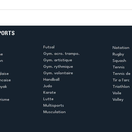
k
L’US Créteil Tir à l’Arc
e
termine la saison en
!
beauté !
PORTS
Futsal
Natation
Gym. acro. trampo.
me
Rugby
Gym. artistique
on
Squash
Gym. rythmique
Tennis
Gym. volontaire
laise
Tennis de 
Handball
ncaise
Tir a l'arc
Judo
ayak
Triathlon
Karate
Voile
Lutte
risme
Volley
Multisports
Musculation