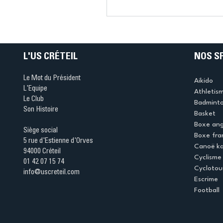
Connaissez-vous le Dar
Ping ? Quand le tennis d
table s'illumine à Créteil 
L'US CRÉTEIL
NOS S
Le Mot du Président
Aikido
L'Equipe
Athletis
Le Club
Badmint
Son Histoire
Basket
Boxe ang
Siège social
Boxe fra
5 rue d'Estienne d'Orves
Canoë k
94000 Créteil
Cyclisme
01 42 07 15 74
Cyclotou
info@uscreteil.com
Escrime
Football