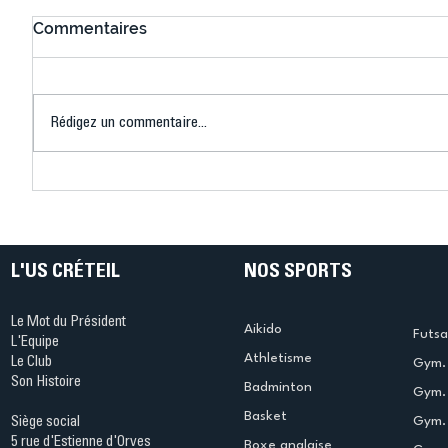
Commentaires
Rédigez un commentaire...
Connaissez-vous le Dark
L’US Crét
Ping ? Quand le tennis de
termine 
table s'illumine à Créteil !
beauté !
L'US CRÉTEIL
NOS SPORTS
Le Mot du Président
Aikido
Futsa
L'Equipe
Athletisme
Le Club
Gym. 
Son Histoire
Badminton
Gym. 
Basket
Gym.
Siège social
5 rue d'Estienne d'Orves
Boxe anglaise