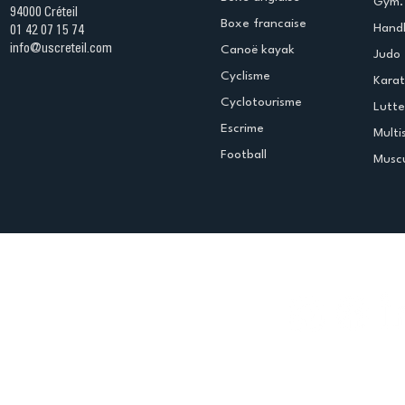
Gym. 
94000 Créteil
Boxe francaise
Handb
01 42 07 15 74
info@uscreteil.com
Canoë kayak
Judo
Cyclisme
Kara
Cyclotourisme
Lutte
Escrime
Multi
Football
Muscu
Espace club
Offres d'emploi