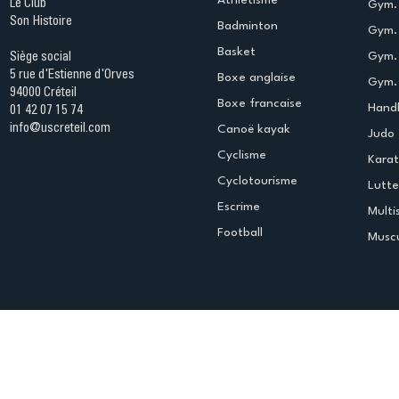
Le Club
Gym. 
Son Histoire
Badminton
Gym. 
Basket
Gym.
Siège social
5 rue d'Estienne d'Orves
Boxe anglaise
Gym. 
94000 Créteil
Boxe francaise
Handb
01 42 07 15 74
info@uscreteil.com
Canoë kayak
Judo
Cyclisme
Kara
Cyclotourisme
Lutte
Escrime
Multi
Football
Muscu
Espace club
Offres d'emploi