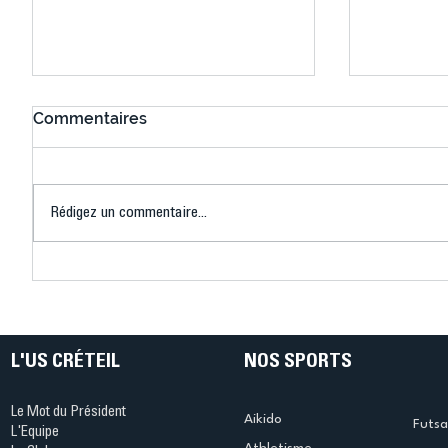
Commentaires
Rédigez un commentaire...
Connaissez-vous le Dark
L’US Crét
Ping ? Quand le tennis de
termine 
table s'illumine à Créteil !
beauté !
L'US CRÉTEIL
NOS SPORTS
Le Mot du Président
Aikido
Futsa
L'Equipe
Athletisme