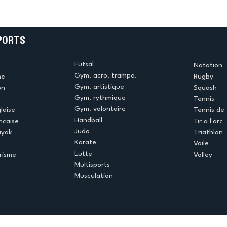
e
termine la saison en
!
beauté !
PORTS
Futsal
Natation
Gym. acro. trampo.
me
Rugby
Gym. artistique
on
Squash
Gym. rythmique
Tennis
Gym. volontaire
laise
Tennis de 
Handball
ncaise
Tir a l'arc
Judo
ayak
Triathlon
Karate
Voile
Lutte
risme
Volley
Multisports
Musculation