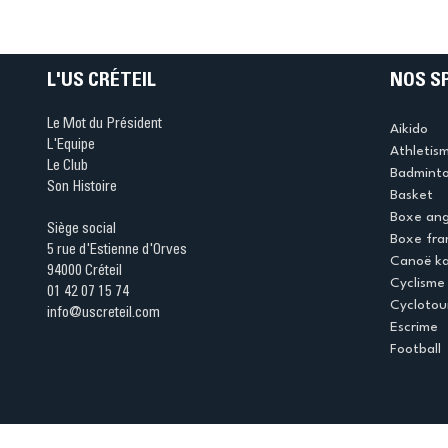
Ping ? Quand le tennis d
table s'illumine à Créteil 
L'US CRÉTEIL
NOS S
Le Mot du Président
Aikido
L'Equipe
Athletis
Le Club
Badmint
Son Histoire
Basket
Boxe ang
Siège social
Boxe fra
5 rue d'Estienne d'Orves
Canoë k
94000 Créteil
Cyclisme
01 42 07 15 74
Cyclotou
info@uscreteil.com
Escrime
Football