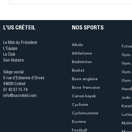
L’US Créteil
L’US Crét
Futsal enchaîne et varie les
retombe 
performances
face à Au
L'US CRÉTEIL
NOS SPORTS
Le Mot du Président
Aikido
Futsa
L'Equipe
Athletisme
Le Club
Gym. 
Son Histoire
Badminton
Gym. 
Basket
Gym.
Siège social
5 rue d'Estienne d'Orves
Boxe anglaise
Gym. 
94000 Créteil
Boxe francaise
Handb
01 42 07 15 74
info@uscreteil.com
Canoë kayak
Judo
Cyclisme
Kara
Cyclotourisme
Lutte
Escrime
Multi
Football
Muscu