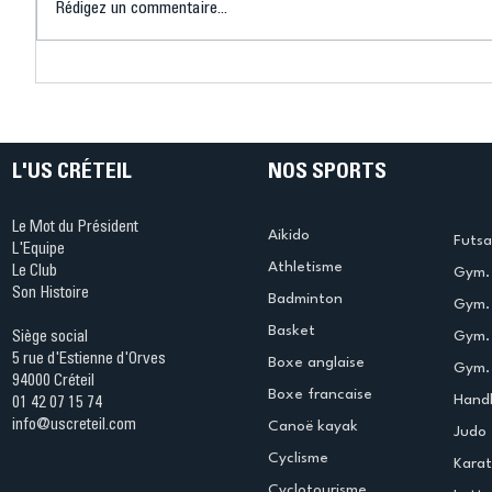
Rédigez un commentaire...
Connaissez-vous le Dark
L’US Crét
Ping ? Quand le tennis de
termine 
table s'illumine à Créteil !
beauté !
L'US CRÉTEIL
NOS SPORTS
Le Mot du Président
Aikido
Futsa
L'Equipe
Athletisme
Le Club
Gym. 
Son Histoire
Badminton
Gym. 
Basket
Gym.
Siège social
5 rue d'Estienne d'Orves
Boxe anglaise
Gym. 
94000 Créteil
Boxe francaise
Handb
01 42 07 15 74
info@uscreteil.com
Canoë kayak
Judo
Cyclisme
Kara
Cyclotourisme