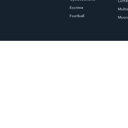
Lutte
Escrime
Multi
Football
Muscu
Espace club
Offres d'emploi