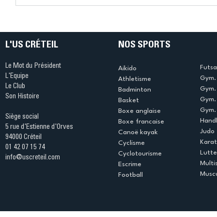
Ping ? Quand le tennis de
termine 
table s'illumine à Créteil !
beauté !
L'US CRÉTEIL
NOS SPORTS
Le Mot du Président
Futsa
Aikido
L'Equipe
Gym. 
Athletisme
Le Club
Gym. 
Badminton
Son Histoire
Gym.
Basket
Gym. 
Boxe anglaise
Siège social
Handb
Boxe francaise
5 rue d'Estienne d'Orves
Judo
Canoë kayak
94000 Créteil
Kara
Cyclisme
01 42 07 15 74
Lutte
Cyclotourisme
info@uscreteil.com
Multi
Escrime
Muscu
Football