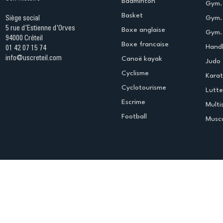
Badminton
Gym. 
Basket
Gym.
Siège social
5 rue d'Estienne d'Orves
Boxe anglaise
Gym. 
94000 Créteil
Boxe francaise
Handb
01 42 07 15 74
info@uscreteil.com
Canoë kayak
Judo
Cyclisme
Kara
Cyclotourisme
Lutte
Escrime
Multi
Football
Muscu
Espace club
Offres d'emploi