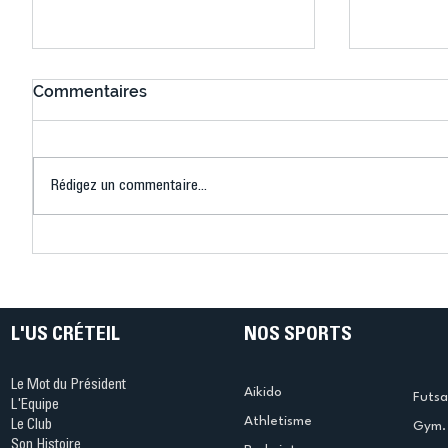
Commentaires
Rédigez un commentaire...
Connaissez-vous le Dark
L’US Crét
Ping ? Quand le tennis de
termine 
table s'illumine à Créteil !
beauté !
L'US CRÉTEIL
NOS SPORTS
Le Mot du Président
Aikido
Futsa
L'Equipe
Athletisme
Le Club
Gym. 
Son Histoire