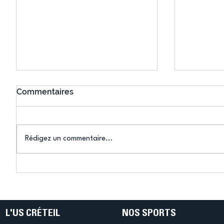
Commentaires
Rédigez un commentaire...
Connaissez-vous le Dark
L’US Crét
Ping ? Quand le tennis de
termine 
table s'illumine à Créteil !
beauté !
L'US CRÉTEIL
NOS SPORTS