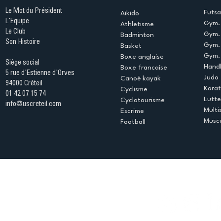
Le Mot du Président
Futsa
Aikido
L'Equipe
Gym. 
Athletisme
Le Club
Gym. 
Badminton
Son Histoire
Gym.
Basket
Gym. 
Boxe anglaise
Siège social
Handb
Boxe francaise
5 rue d'Estienne d'Orves
Judo
Canoë kayak
94000 Créteil
Kara
Cyclisme
01 42 07 15 74
Lutte
Cyclotourisme
info@uscreteil.com
Multi
Escrime
Muscu
Football
Espace club
Offres d'emploi