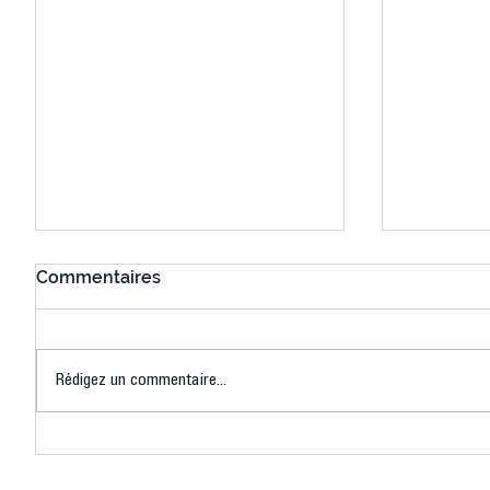
Commentaires
Rédigez un commentaire...
Connaissez-vous le Dark
L’US Crét
Ping ? Quand le tennis de
termine 
table s'illumine à Créteil !
beauté !