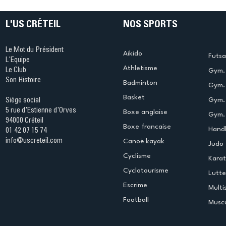
L'US CRÉTEIL
NOS SPORTS
Le Mot du Président
Aikido
Futsa
L'Equipe
Athletisme
Le Club
Gym. 
Son Histoire
Badminton
Gym. 
Basket
Gym.
Siège social
5 rue d'Estienne d'Orves
Boxe anglaise
Gym. 
94000 Créteil
Boxe francaise
Handb
01 42 07 15 74
info@uscreteil.com
Canoë kayak
Judo
Cyclisme
Kara
Cyclotourisme
Lutte
Escrime
Multi
Football
Muscu