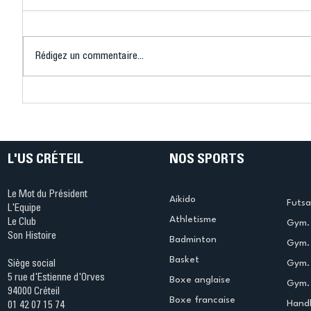
Rédigez un commentaire...
Connaissez-vous le Dark
L’US Crét
Ping ? Quand le tennis de
termine 
table s'illumine à Créteil !
beauté !
L'US CRÉTEIL
NOS SPORTS
Le Mot du Président
Aikido
Futsa
L'Equipe
Athletisme
Le Club
Gym. 
Son Histoire
Badminton
Gym. 
Basket
Gym.
Siège social
5 rue d'Estienne d'Orves
Boxe anglaise
Gym. 
94000 Créteil
Boxe francaise
Handb
01 42 07 15 74