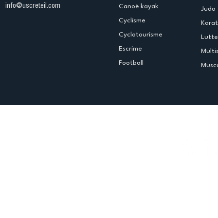
info@uscreteil.com
Canoë kayak
Judo
Cyclisme
Kara
Cyclotourisme
Lutte
Escrime
Multi
Football
Muscu
Espace club
Offres d'emploi