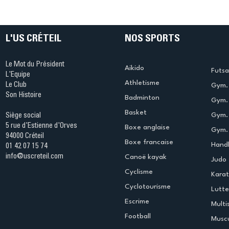
Ping ? Quand le tennis de
termine 
table s'illumine à Créteil !
beauté !
L'US CRÉTEIL
NOS SPORTS
Le Mot du Président
Aikido
Futsa
L'Equipe
Athletisme
Le Club
Gym. 
Son Histoire
Badminton
Gym. 
Basket
Gym.
Siège social
5 rue d'Estienne d'Orves
Boxe anglaise
Gym. 
94000 Créteil
Boxe francaise
Handb
01 42 07 15 74
info@uscreteil.com
Canoë kayak
Judo
Cyclisme
Kara
Cyclotourisme
Lutte
Escrime
Multi
Football
Muscu