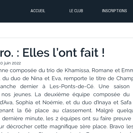
ACCUEIL
LE CLUB
INSCRIPTIONS
. : Elles l’ont fait !
10 juin 2022
ienne composée du trio de Khamissa, Romane et Emma,
t du duo de Nina et Eva, remporte le titre de Cham
anche dernier à Les-Ponts-de-Cé. Une saison 
 nos jeunes. La deuxième équipe composée du 
 d’Ava, Sophia et Noémie, et du duo d’Inaya et Safa 
nant la 6è place au classement. Malgré quelques
ernière minute, les 2 équipes ont su faire preuve
ur décrocher cette magnifique 1ère place. Bravo les f