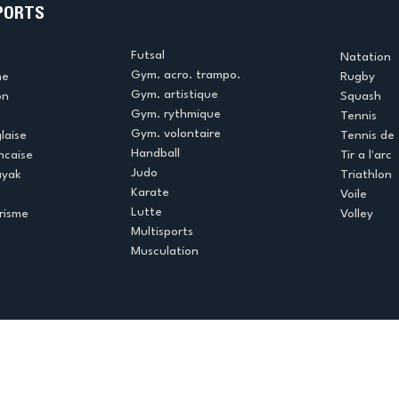
PORTS
Futsal
Natation
Gym. acro. trampo.
me
Rugby
Gym. artistique
on
Squash
Gym. rythmique
Tennis
Gym. volontaire
laise
Tennis de 
Handball
ncaise
Tir a l'arc
Judo
ayak
Triathlon
Karate
Voile
Lutte
risme
Volley
Multisports
Musculation