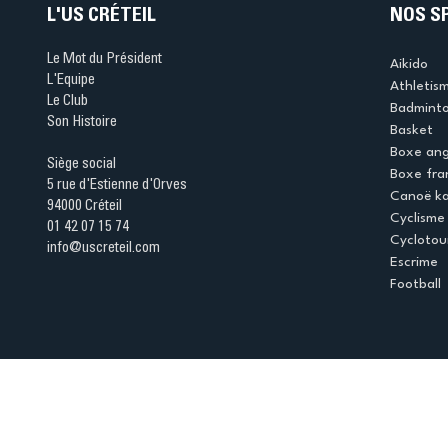
L'US CRÉTEIL
NOS S
Le Mot du Président
Aikido
L'Equipe
Athletis
Le Club
Badmint
Son Histoire
Basket
Boxe ang
Siège social
Boxe fra
5 rue d'Estienne d'Orves
Canoë k
94000 Créteil
Cyclisme
01 42 07 15 74
Cyclotou
info@uscreteil.com
Escrime
Football
Espace club
Offres d'emploi