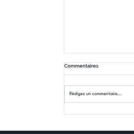
Commentaires
Rédigez un commentaire...
Connaissez-vous le Dar
Ping ? Quand le tennis d
table s'illumine à Créteil 