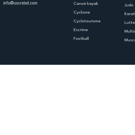
info@uscreteil.com
Canoë kayak
Judo
Cyclisme
Kara
Cyclotourisme
Lutte
Escrime
Multi
Football
Muscu
Espace club
Offres d'emploi