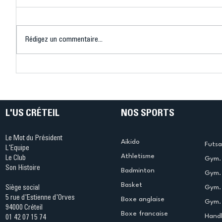
Rédigez un commentaire...
Connaissez-vous le Dark
L’US Crét
Ping ? Quand le tennis de
termine 
table s'illumine à Créteil !
beauté !
L'US CRÉTEIL
NOS SPORTS
Le Mot du Président
Aikido
Futsa
L'Equipe
Athletisme
Le Club
Gym. 
Son Histoire
Badminton
Gym. 
Basket
Gym.
Siège social
5 rue d'Estienne d'Orves
Boxe anglaise
Gym. 
94000 Créteil
Boxe francaise
Handb
01 42 07 15 74