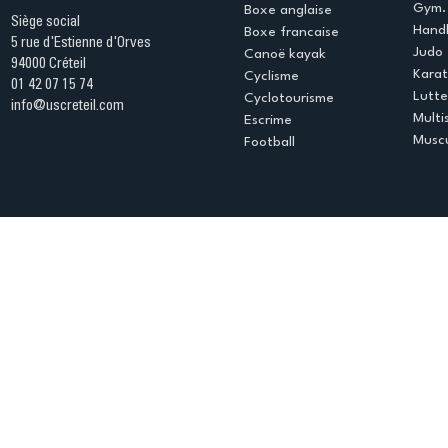
Gym. 
Boxe anglaise
Siège social
Handb
Boxe francaise
5 rue d'Estienne d'Orves
Judo
Canoë kayak
94000 Créteil
Kara
Cyclisme
01 42 07 15 74
Lutte
Cyclotourisme
info@uscreteil.com
Multi
Escrime
Muscu
Football
Espace club
Offres d'emploi