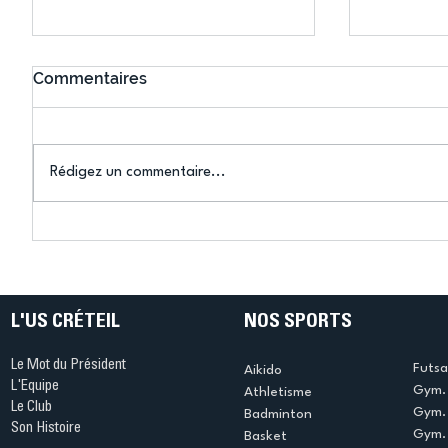
Commentaires
Rédigez un commentaire...
Connaissez-vous le Dark
L’US Crét
Ping ? Quand le tennis de
termine 
table s'illumine à Créteil !
beauté !
L'US CRÉTEIL
NOS SPORTS
Le Mot du Président
Futsa
Aikido
L'Equipe
Gym. 
Athletisme
Le Club
Gym. 
Badminton
Son Histoire
Gym.
Basket