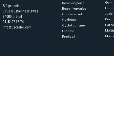
Gym. 
Boxe anglaise
Siège social
Handb
Boxe francaise
5 rue d'Estienne d'Orves
Judo
Canoë kayak
94000 Créteil
Kara
Cyclisme
01 42 07 15 74
Lutte
Cyclotourisme
info@uscreteil.com
Multi
Escrime
Muscu
Football
Espace club
Offres d'emploi