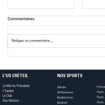
Commentaires
Rédigez un commentaire...
Connaissez-vous le Dark
L’US Crét
Ping ? Quand le tennis de
termine 
table s'illumine à Créteil !
beauté !
L'US CRÉTEIL
NOS SPORTS
Le Mot du Président
Futsa
Aikido
L'Equipe
Gym. 
Athletisme
Le Club
Gym. 
Badminton
Son Histoire
Gym.
Basket