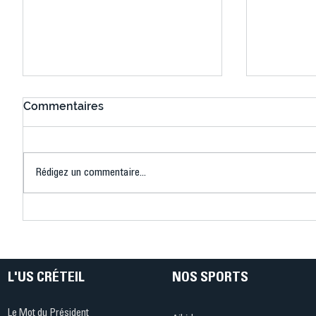
Commentaires
Rédigez un commentaire...
Connaissez-vous le Dark
L’US Crét
Ping ? Quand le tennis de
termine 
table s'illumine à Créteil !
beauté !
L'US CRÉTEIL
NOS SPORTS
Le Mot du Président