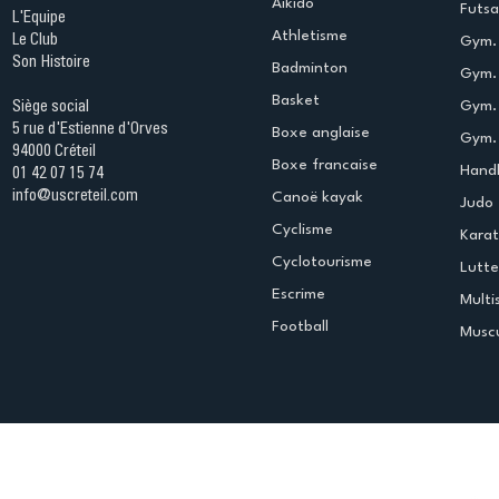
Aikido
Futsa
L'Equipe
Athletisme
Le Club
Gym. 
Son Histoire
Badminton
Gym. 
Basket
Gym.
Siège social
5 rue d'Estienne d'Orves
Boxe anglaise
Gym. 
94000 Créteil
Boxe francaise
Handb
01 42 07 15 74
info@uscreteil.com
Canoë kayak
Judo
Cyclisme
Kara
Cyclotourisme
Lutte
Escrime
Multi
Football
Muscu
Espace club