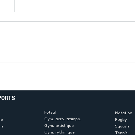
k
L’US Créteil Tir à l’Arc
e
termine la saison en
!
beauté !
PORTS
Futsal
Natation
Gym. acro. trampo.
me
Rugby
Gym. artistique
on
Squash
Gym. rythmique
Tennis