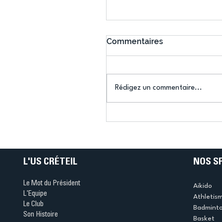
Commentaires
Rédigez un commentaire...
Connaissez-vous le Dar
Ping ? Quand le tennis d
table s'illumine à Créteil 
L'US CRÉTEIL
NOS S
Le Mot du Président
Aikido
L'Equipe
Athletis
Le Club
Badmint
Son Histoire
Basket