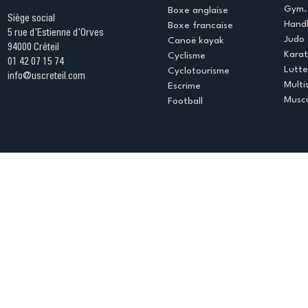
Gym. 
Boxe anglaise
Siège social
Handb
Boxe francaise
5 rue d'Estienne d'Orves
Judo
Canoë kayak
94000 Créteil
Kara
Cyclisme
01 42 07 15 74
Lutte
Cyclotourisme
info@uscreteil.com
Multi
Escrime
Muscu
Football
Espace club
Offres d'emploi