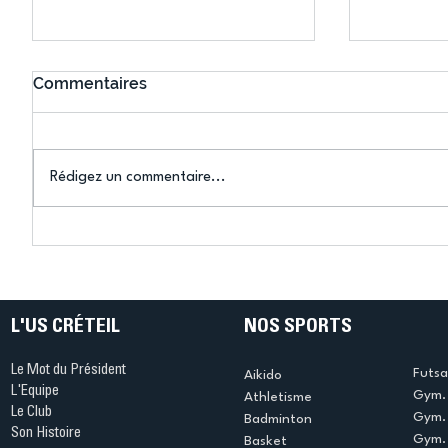
Commentaires
Rédigez un commentaire...
Connaissez-vous le Dark
L’US Crét
Ping ? Quand le tennis de
termine 
table s'illumine à Créteil !
beauté !
L'US CRÉTEIL
NOS SPORTS
Le Mot du Président
Futsa
Aikido
L'Equipe
Gym. 
Athletisme
Le Club
Gym. 
Badminton
Son Histoire
Gym.
Basket