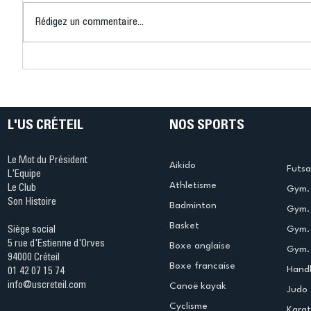
Rédigez un commentaire...
Connaissez-vous le Dark
L’US Crét
Ping ? Quand le tennis de
termine 
table s'illumine à Créteil !
beauté !
L'US CRÉTEIL
NOS SPORTS
Le Mot du Président
Aikido
Futsa
L'Equipe
Athletisme
Le Club
Gym. 
Son Histoire
Badminton
Gym. 
Basket
Gym.
Siège social
5 rue d'Estienne d'Orves
Boxe anglaise
Gym. 
94000 Créteil
Boxe francaise
Handb
01 42 07 15 74
info@uscreteil.com
Canoë kayak
Judo
Cyclisme
Kara