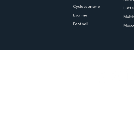
Cyclotourisme
Lutte
Escrime
Multi
Football
Muscu
Espace club
Offres d'emploi