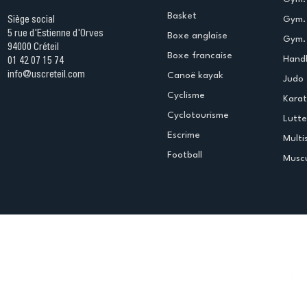
Basket
Gym.
Siège social
5 rue d'Estienne d'Orves
Boxe anglaise
Gym. 
94000 Créteil
Boxe francaise
Handb
01 42 07 15 74
info@uscreteil.com
Canoë kayak
Judo
Cyclisme
Kara
Cyclotourisme
Lutte
Escrime
Multi
Football
Muscu
Espace club
Offres d'emploi