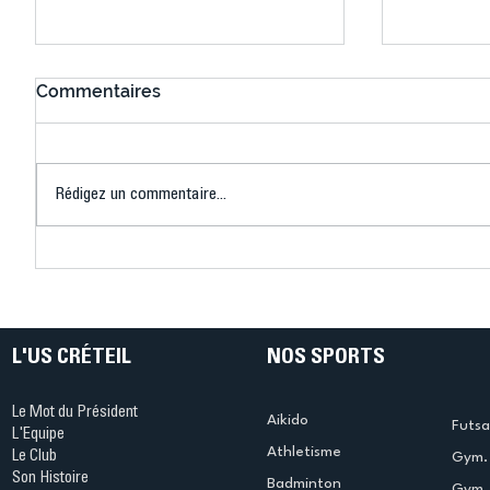
Commentaires
Rédigez un commentaire...
Connaissez-vous le Dark
L’US Crét
Ping ? Quand le tennis de
termine 
table s'illumine à Créteil !
beauté !
L'US CRÉTEIL
NOS SPORTS
Le Mot du Président
Aikido
Futsa
L'Equipe
Athletisme
Le Club
Gym. 
Son Histoire
Badminton
Gym. 