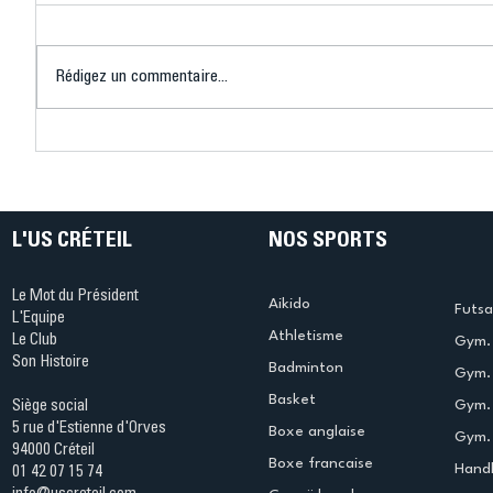
Rédigez un commentaire...
Connaissez-vous le Dark
L’US Crét
Ping ? Quand le tennis de
termine 
table s'illumine à Créteil !
beauté !
L'US CRÉTEIL
NOS SPORTS
Le Mot du Président
Aikido
Futsa
L'Equipe
Athletisme
Le Club
Gym. 
Son Histoire
Badminton
Gym. 
Basket
Gym.
Siège social
5 rue d'Estienne d'Orves
Boxe anglaise
Gym. 
94000 Créteil
Boxe francaise
Handb
01 42 07 15 74