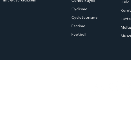
info@uscreteil.com
Canoë kayak
Judo
Cyclisme
Kara
Cyclotourisme
Lutte
Escrime
Multi
Football
Muscu
Espace club
Offres d'emploi