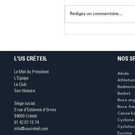
Rédigez un commentaire...
Bélier au cœur des Jeux 
(Denise Huet)
L'US CRÉTEIL
NOS S
Le Mot du Président
Aikido
L'Equipe
Athletis
Le Club
Badmint
Son Histoire
Basket
Boxe ang
Siège social
Boxe fra
5 rue d'Estienne d'Orves
Canoë k
94000 Créteil
Cyclisme
01 42 07 15 74
Cyclotou
info@uscreteil.com
Escrime