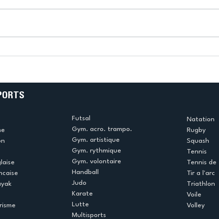
!
Bélier au cœur des Jeux !
(Didier Caudal)
PORTS
Futsal
Natation
Gym. acro. trampo.
me
Rugby
Gym. artistique
on
Squash
Gym. rythmique
Tennis
Gym. volontaire
laise
Tennis de 
Handball
ncaise
Tir a l'arc
Judo
ayak
Triathlon
Karate
Voile
Lutte
risme
Volley
Multisports