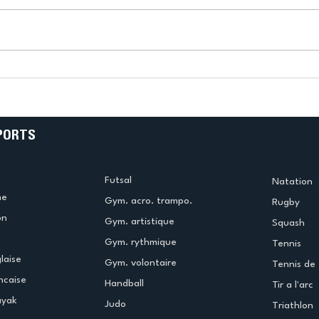
!
Bélier au cœur des Jeux !
(Didier Caudal)
PORTS
Futsal
Natation
me
Gym. acro. trampo.
Rugby
on
Gym. artistique
Squash
Gym. rythmique
Tennis
laise
Gym. volontaire
Tennis de 
ncaise
Handball
Tir a l'arc
ayak
Judo
Triathlon