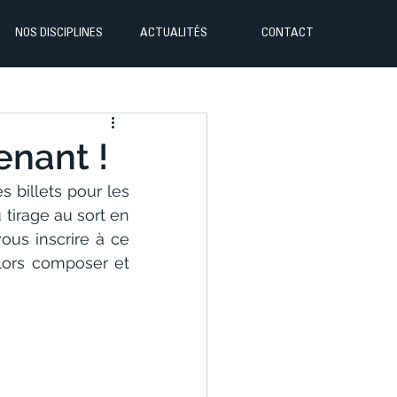
NOS DISCIPLINES
ACTUALITÉS
CONTACT
enant !
billets pour les 
Jeux Olympiques. Pour tenter d’y accéder, vous devez vous inscrire au tirage au sort en 
ous inscrire à ce 
lors composer et 