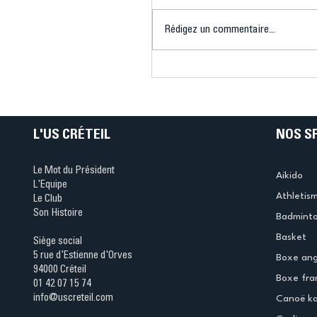
Rédigez un commentaire...
Bélier au cœur des Jeux 
(Denise Huet)
L'US CRÉTEIL
NOS S
Le Mot du Président
Aikido
L'Equipe
Athletis
Le Club
Son Histoire
Badmint
Basket
Siège social
5 rue d'Estienne d'Orves
Boxe ang
94000 Créteil
Boxe fra
01 42 07 15 74
info@uscreteil.com
Canoë k