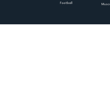
Football
Muscu
Espace club
Offres d'emploi