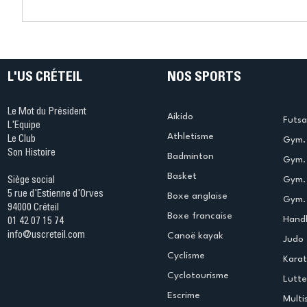
Connaissez-vous le Dark
L’US Crét
Ping ? Quand le tennis de
termine 
table s'illumine à Créteil !
beauté !
L'US CRÉTEIL
NOS SPORTS
Le Mot du Président
Aikido
Futsa
L'Equipe
Athletisme
Le Club
Gym. 
Son Histoire
Badminton
Gym. 
Basket
Gym.
Siège social
5 rue d'Estienne d'Orves
Boxe anglaise
Gym. 
94000 Créteil
Boxe francaise
Handb
01 42 07 15 74
info@uscreteil.com
Canoë kayak
Judo
Cyclisme
Kara
Cyclotourisme
Lutte
Escrime
Multi