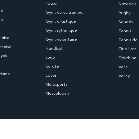
Futsal
Natation
me
Gym. acro. trampo.
Rugby
on
Gym. artistique
Squash
Gym. rythmique
Tennis
laise
Gym. volontaire
Tennis de 
ncaise
Handball
Tir a l'arc
ayak
Judo
Triathlon
Karate
Voile
risme
Lutte
Volley
Multisports
Musculation