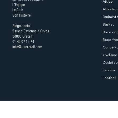
Aikido
L'Equipe
Athletis
Le Club
Son Histoire
Badmint
Basket
Siège social
5 rue d'Estienne d'Orves
Boxe ang
94000 Créteil
Boxe fra
01 42 07 15 74
info@uscreteil.com
Canoë k
Cyclisme
Cyclotou
Escrime
Football
Espace club