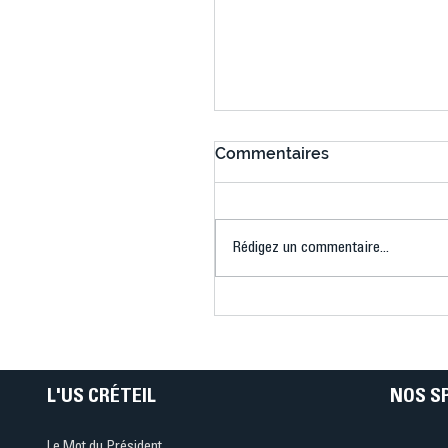
Commentaires
Rédigez un commentaire...
Connaissez-vous le Dar
Ping ? Quand le tennis d
table s'illumine à Créteil 
L'US CRÉTEIL
NOS S
Le Mot du Président