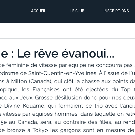
ACCUEIL
LE CLUB
INSCRIPTIONS
 : Le rêve évanoui...
ce féminine de vitesse par équipe ne concourra pas a
lodrome de Saint-Quentin-en-Yvelines. À l'issue de l'
 à Milton (Canada), qui clôt la chasse aux points da
lympique, les Françaises ont été éjectées du Top 8
e aux Jeux. Grosse désillusion donc pour nos deux 
-Divine Kouamé, qui formaient ce trio avec l'ancie
a vitesse par équipes hommes, dans laquelle on retro
 5e au Canada, sera, au contraire des filles, au ren
 de bronze à Tokyo les garçons sont en mesure de 