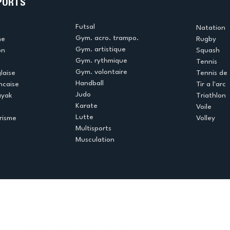
PORTS
Futsal
Natation
Gym. acro. trampo.
me
Rugby
Gym. artistique
on
Squash
Gym. rythmique
Tennis
Gym. volontaire
laise
Tennis de 
Handball
ncaise
Tir a l'arc
Judo
ayak
Triathlon
Karate
Voile
Lutte
risme
Volley
Multisports
Musculation