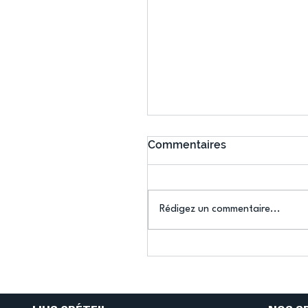
Commentaires
Rédigez un commentaire...
Bélier au cœur des Jeux 
(Denise Huet)