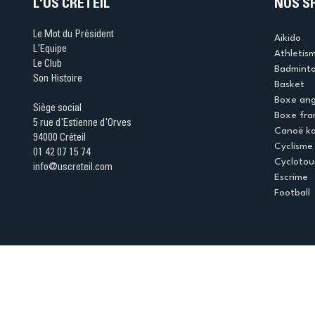
L'US CRÉTEIL
NOS S
Le Mot du Président
Aikido
L'Equipe
Athletis
Le Club
Badmint
Son Histoire
Basket
Boxe ang
Siège social
Boxe fra
5 rue d'Estienne d'Orves
Canoë k
94000 Créteil
Cyclisme
01 42 07 15 74
Cyclotou
info@uscreteil.com
Escrime
Football
Espace club
Offres d'emploi