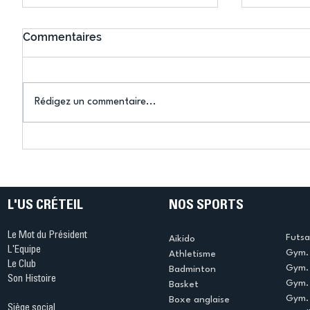
Commentaires
Rédigez un commentaire...
Connaissez-vous le Dark
L’US Crét
Ping ? Quand le tennis de
termine 
table s'illumine à Créteil !
beauté !
L'US CRÉTEIL
NOS SPORTS
Le Mot du Président
Futsa
Aikido
L'Equipe
Gym. 
Athletisme
Le Club
Gym. 
Badminton
Son Histoire
Gym.
Basket
Gym. 
Boxe anglaise
Siège social