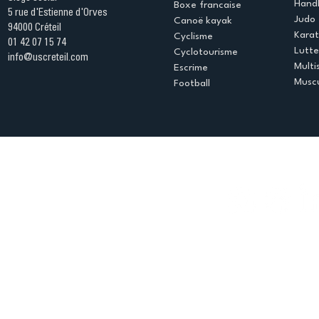
Handb
Boxe francaise
5 rue d'Estienne d'Orves
Judo
Canoë kayak
94000 Créteil
Kara
Cyclisme
01 42 07 15 74
Lutte
Cyclotourisme
info@uscreteil.com
Multi
Escrime
Muscu
Football
Espace club
Offres d'emploi