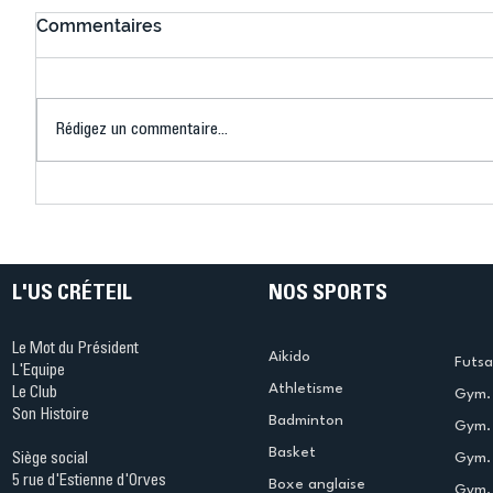
Commentaires
Rédigez un commentaire...
Connaissez-vous le Dark
L’US Crét
Ping ? Quand le tennis de
termine 
table s'illumine à Créteil !
beauté !
L'US CRÉTEIL
NOS SPORTS
Le Mot du Président
Aikido
Futsa
L'Equipe
Athletisme
Le Club
Gym. 
Son Histoire
Badminton
Gym. 
Basket
Gym.
Siège social
5 rue d'Estienne d'Orves
Boxe anglaise
Gym. 