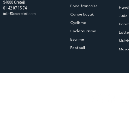
94000 Créteil
Boxe francaise
Handb
01 42 07 15 74
info@uscreteil.com
Canoë kayak
Judo
Cyclisme
Kara
Cyclotourisme
Lutte
Escrime
Multi
Football
Muscu
Espace club
Offres d'emploi