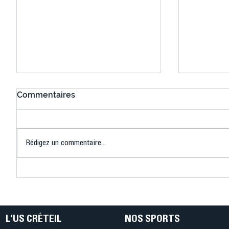
Commentaires
Rédigez un commentaire...
Bélier au cœur des Jeux !
Bélier a
(Denise Huet)
(Didier C
L'US CRÉTEIL
NOS SPORTS