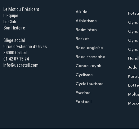
Le Mot du Président
Aikido
Futsa
L'Equipe
Athletisme
Le Club
Gym. 
Son Histoire
Badminton
Gym. 
Basket
Gym.
Siège social
5 rue d'Estienne d'Orves
Boxe anglaise
Gym. 
94000 Créteil
Boxe francaise
Handb
01 42 07 15 74
info@uscreteil.com
Canoë kayak
Judo
Cyclisme
Kara
Cyclotourisme
Lutte
Escrime
Multi
Football
Muscu
Espace club