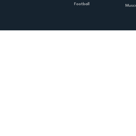
Football
Muscu
Espace club
Offres d'emploi