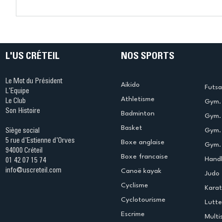
Connaissez-vous le Dark
L’US Crét
Ping ? Quand le tennis de
termine 
table s'illumine à Créteil !
beauté !
L'US CRÉTEIL
NOS SPORTS
Le Mot du Président
Aikido
Futsa
L'Equipe
Athletisme
Le Club
Gym. 
Son Histoire
Badminton
Gym. 
Basket
Gym.
Siège social
5 rue d'Estienne d'Orves
Boxe anglaise
Gym. 
94000 Créteil
Boxe francaise
Handb
01 42 07 15 74
info@uscreteil.com
Canoë kayak
Judo
Cyclisme
Kara
Cyclotourisme
Lutte
Escrime
Multi