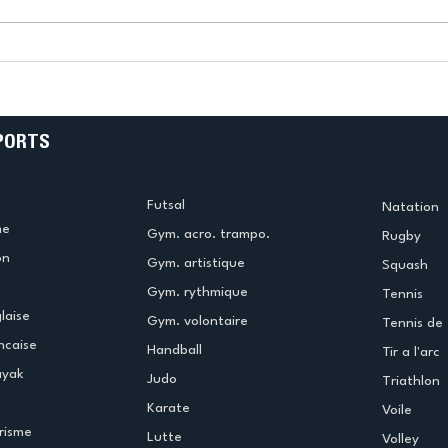
k
L’US Créteil Tir à l’Arc
e
termine la saison en
!
beauté !
PORTS
Futsal
Natation
me
Gym. acro. trampo.
Rugby
on
Gym. artistique
Squash
Gym. rythmique
Tennis
laise
Gym. volontaire
Tennis de 
ncaise
Handball
Tir a l'arc
ayak
Judo
Triathlon
Karate
Voile
risme
Lutte
Volley