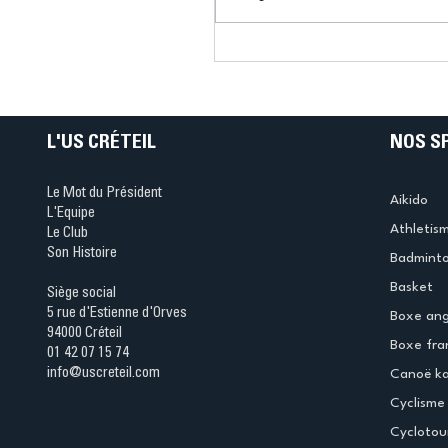
Connaissez-vous le Dar
Ping ? Quand le tennis d
table s'illumine à Créteil 
L'US CRÉTEIL
NOS S
Le Mot du Président
Aikido
L'Equipe
Athletis
Le Club
Son Histoire
Badmint
Basket
Siège social
5 rue d'Estienne d'Orves
Boxe ang
94000 Créteil
Boxe fra
01 42 07 15 74
info@uscreteil.com
Canoë k
Cyclisme
Cyclotou