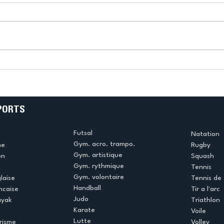
k
L’US Créteil Tir à l’Arc
e
termine la saison en
!
beauté !
PORTS
Futsal
Natation
Gym. acro. trampo.
me
Rugby
Gym. artistique
on
Squash
Gym. rythmique
Tennis
Gym. volontaire
laise
Tennis de 
Handball
ncaise
Tir a l'arc
Judo
ayak
Triathlon
Karate
Voile
Lutte
risme
Volley