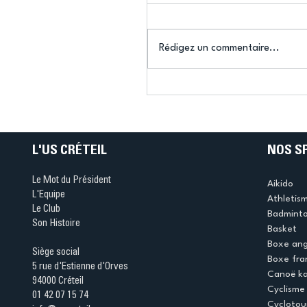
Rédigez un commentaire...
Connaissez-vous le Dar
Ping ? Quand le tennis d
table s'illumine à Créteil 
L'US CRÉTEIL
NOS S
Le Mot du Président
Aikido
L'Equipe
Athletis
Le Club
Badmint
Son Histoire
Basket
Boxe ang
Siège social
Boxe fra
5 rue d'Estienne d'Orves
Canoë k
94000 Créteil
Cyclisme
01 42 07 15 74
Cyclotou