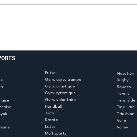
k
L’US Créteil Tir à l’Arc
e
termine la saison en
!
beauté !
PORTS
Futsal
Natation
Gym. acro. trampo.
me
Rugby
Gym. artistique
on
Squash
Gym. rythmique
Tennis
Gym. volontaire
laise
Tennis de 
Handball
ncaise
Tir a l'arc
Judo
ayak
Triathlon
Karate
Voile
Lutte
risme
Volley
Multisports