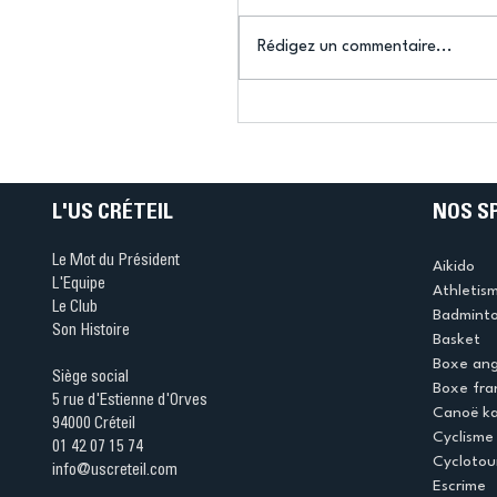
Rédigez un commentaire...
Connaissez-vous le Dar
Ping ? Quand le tennis d
table s'illumine à Créteil 
L'US CRÉTEIL
NOS S
Le Mot du Président
Aikido
L'Equipe
Athletis
Le Club
Badmint
Son Histoire
Basket
Boxe ang
Siège social
Boxe fra
5 rue d'Estienne d'Orves
Canoë k
94000 Créteil
Cyclisme
01 42 07 15 74
Cyclotou
info@uscreteil.com
Escrime