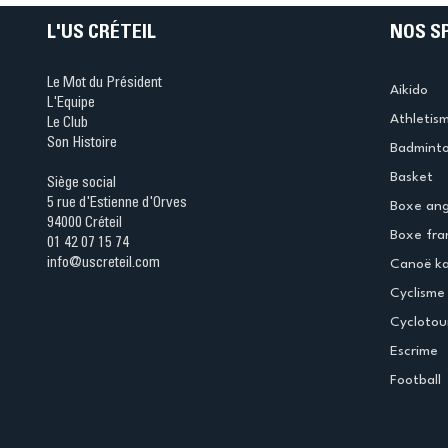
L'US CRÉTEIL
NOS S
Le Mot du Président
Aikido
L'Equipe
Athletis
Le Club
Son Histoire
Badmint
Basket
Siège social
5 rue d'Estienne d'Orves
Boxe ang
94000 Créteil
Boxe fra
01 42 07 15 74
info@uscreteil.com
Canoë k
Cyclisme
Cyclotou
Escrime
Football