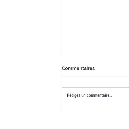
Commentaires
Rédigez un commentaire...
Connaissez-vous le Dar
Ping ? Quand le tennis d
table s'illumine à Créteil 