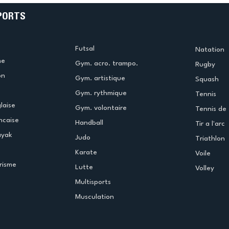
PORTS
Futsal
Natation
me
Gym. acro. trampo.
Rugby
on
Gym. artistique
Squash
Gym. rythmique
Tennis
laise
Gym. volontaire
Tennis de 
ncaise
Handball
Tir a l'arc
ayak
Judo
Triathlon
Karate
Voile
risme
Lutte
Volley
Multisports
Musculation