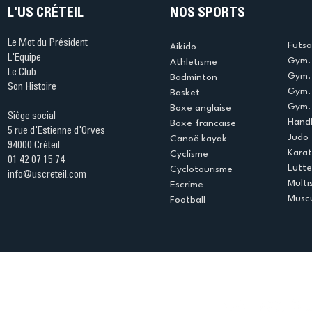
L'US CRÉTEIL
NOS SPORTS
Le Mot du Président
Futsa
Aikido
L'Equipe
Gym. 
Athletisme
Le Club
Gym. 
Badminton
Son Histoire
Gym.
Basket
Gym. 
Boxe anglaise
Siège social
Handb
Boxe francaise
5 rue d'Estienne d'Orves
Judo
Canoë kayak
94000 Créteil
Kara
Cyclisme
01 42 07 15 74
Lutte
Cyclotourisme
info@uscreteil.com
Multi
Escrime
Muscu
Football
Espace club