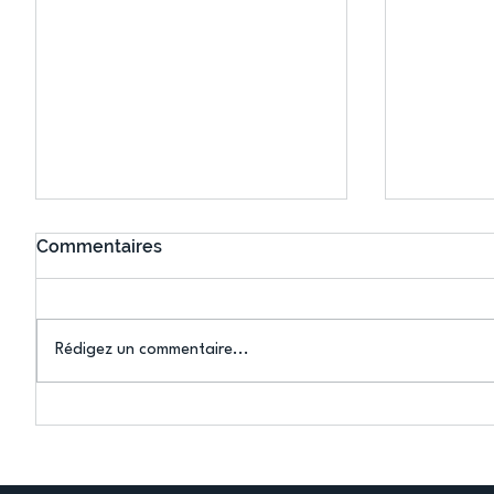
Commentaires
Rédigez un commentaire...
Bélier au cœur des Jeux !
Bélier a
(Denise Huet)
(Didier C