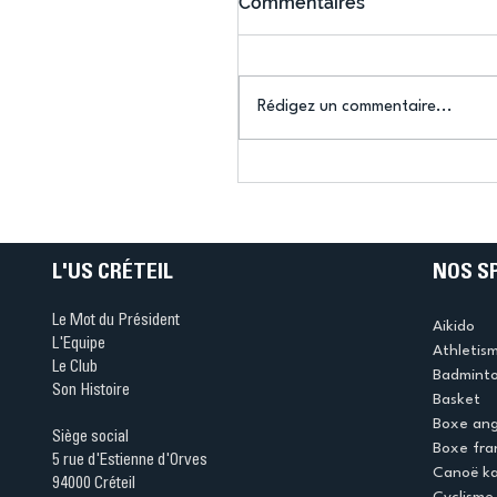
Commentaires
Rédigez un commentaire...
Connaissez-vous le Dar
Ping ? Quand le tennis d
table s'illumine à Créteil 
L'US CRÉTEIL
NOS S
Le Mot du Président
Aikido
L'Equipe
Athletis
Le Club
Badmint
Son Histoire
Basket
Boxe ang
Siège social
Boxe fra
5 rue d'Estienne d'Orves
Canoë k
94000 Créteil