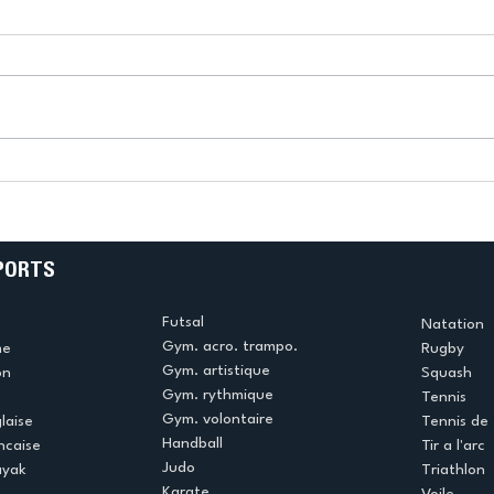
k
L’US Créteil Tir à l’Arc
e
termine la saison en
!
beauté !
PORTS
Futsal
Natation
Gym. acro. trampo.
me
Rugby
Gym. artistique
on
Squash
Gym. rythmique
Tennis
Gym. volontaire
laise
Tennis de 
Handball
ncaise
Tir a l'arc
Judo
ayak
Triathlon
Karate