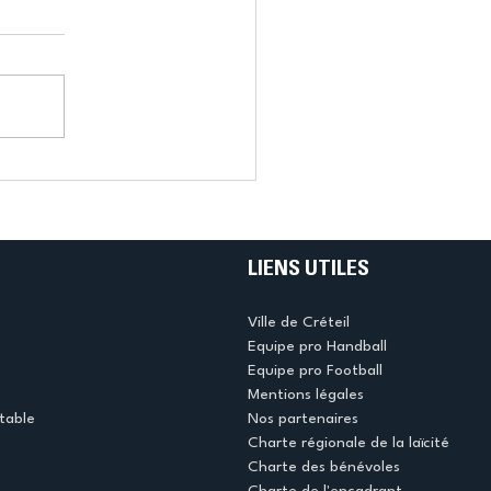
LIENS UTILES
Ville de Créteil
Equipe pro Handball
Equipe pro Football
Mentions légales
table
Nos partenaires
Charte régionale de la laïcité
Charte des bénévoles