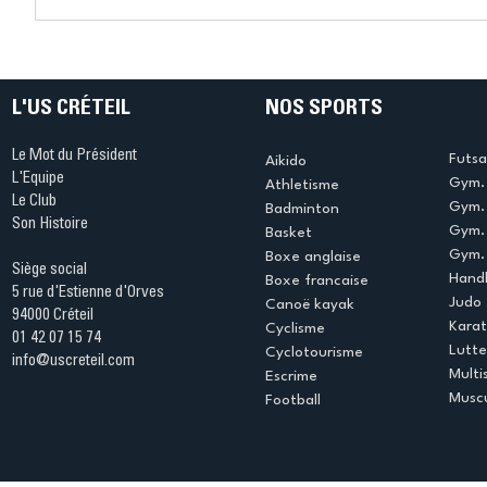
Bélier au cœur des Jeux !
Bélier a
(Denise Huet)
(Didier C
L'US CRÉTEIL
NOS SPORTS
Le Mot du Président
Futsa
Aikido
L'Equipe
Gym. 
Athletisme
Le Club
Gym. 
Badminton
Son Histoire
Gym.
Basket
Gym. 
Boxe anglaise
Siège social
Handb
Boxe francaise
5 rue d'Estienne d'Orves
Judo
Canoë kayak
94000 Créteil
Kara
Cyclisme
01 42 07 15 74
Lutte
Cyclotourisme
info@uscreteil.com
Multi
Escrime
Muscu
Football