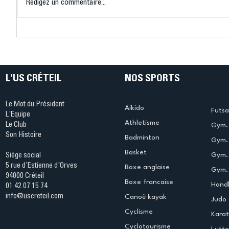
Rédigez un commentaire...
Bélier au cœur des Jeux !
Bélier a
(Denise Huet)
(Didier C
L'US CRÉTEIL
NOS SPORTS
Le Mot du Président
Aikido
Futsa
L'Equipe
Athletisme
Le Club
Gym. 
Son Histoire
Badminton
Gym. 
Basket
Gym.
Siège social
5 rue d'Estienne d'Orves
Boxe anglaise
Gym. 
94000 Créteil
Boxe francaise
Handb
01 42 07 15 74
info@uscreteil.com
Canoë kayak
Judo
Cyclisme
Kara
Cyclotourisme