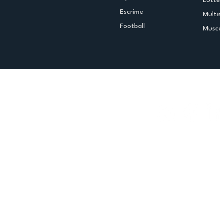
Lutte
Escrime
Multi
Football
Muscu
Espace club
Offres d'emploi