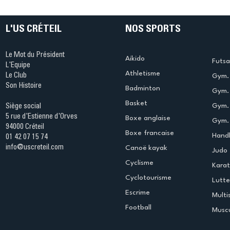
L'US CRÉTEIL
NOS SPORTS
Le Mot du Président
Aikido
Futsa
L'Equipe
Athletisme
Le Club
Gym. 
Son Histoire
Badminton
Gym. 
Basket
Gym.
Siège social
5 rue d'Estienne d'Orves
Boxe anglaise
Gym. 
94000 Créteil
Boxe francaise
Handb
01 42 07 15 74
info@uscreteil.com
Canoë kayak
Judo
Cyclisme
Kara
Cyclotourisme
Lutte
Escrime
Multi
Football
Muscu