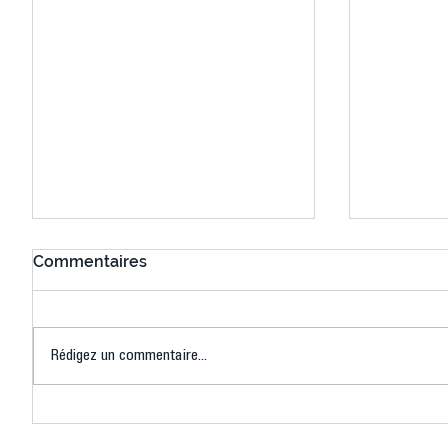
Commentaires
Rédigez un commentaire...
Bélier au cœur des Jeux !
Bélier a
(Denise Huet)
(Didier C