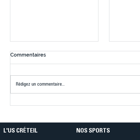
Commentaires
Rédigez un commentaire...
Bélier au cœur des Jeux !
Bélier a
(Denise Huet)
(Didier C
L'US CRÉTEIL
NOS SPORTS