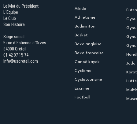
Le Mot du Président
Aikido
Futsa
L'Equipe
Athletisme
Le Club
Gym. 
Son Histoire
Badminton
Gym. 
Basket
Gym.
Siège social
5 rue d'Estienne d'Orves
Boxe anglaise
Gym. 
94000 Créteil
Boxe francaise
Handb
01 42 07 15 74
info@uscreteil.com
Canoë kayak
Judo
Cyclisme
Kara
Cyclotourisme
Lutte
Escrime
Multi
Football
Muscu
Espace club