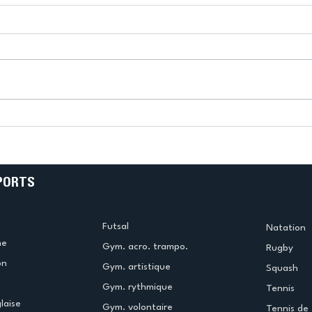
!
Bélier au cœur des Jeux !
(Didier Caudal)
PORTS
Futsal
Natation
me
Gym. acro. trampo.
Rugby
on
Gym. artistique
Squash
Gym. rythmique
Tennis
laise
Gym. volontaire
Tennis de 