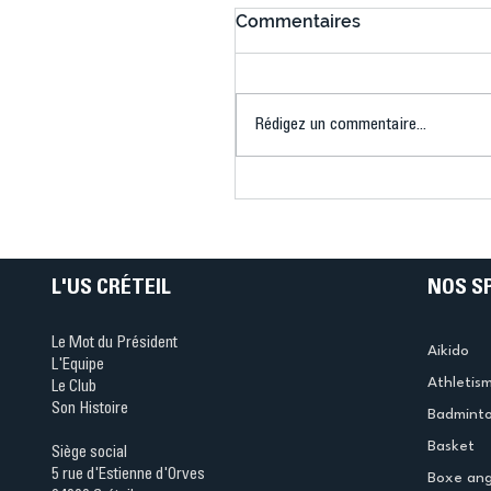
Commentaires
Rédigez un commentaire...
Bélier au cœur des Jeux 
(Denise Huet)
L'US CRÉTEIL
NOS S
Le Mot du Président
Aikido
L'Equipe
Athletis
Le Club
Son Histoire
Badmint
Basket
Siège social
5 rue d'Estienne d'Orves
Boxe ang