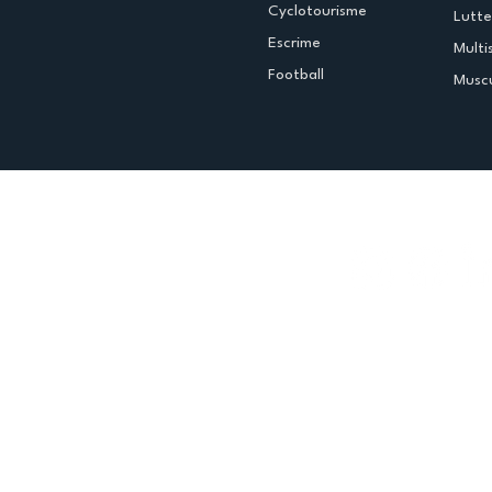
Cyclotourisme
Lutte
Escrime
Multi
Football
Muscu
Espace club
Offres d'emploi