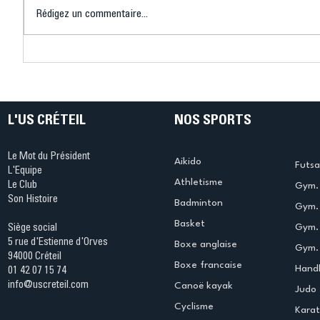
Rédigez un commentaire...
Trampoline : Championnats
Finale Î
de France 2026, les
belle mo
Cristoliennes brillent à
pour les
Arques avec Anaé & Farah
l’US Cré
en tête de proue
Acrobati
L'US CRÉTEIL
NOS SPORTS
Le Mot du Président
Aikido
Futsa
L'Equipe
Athletisme
Le Club
Gym. 
Son Histoire
Badminton
Gym. 
Basket
Gym.
Siège social
5 rue d'Estienne d'Orves
Boxe anglaise
Gym. 
94000 Créteil
Boxe francaise
Handb
01 42 07 15 74
info@uscreteil.com
Canoë kayak
Judo
Cyclisme
Kara