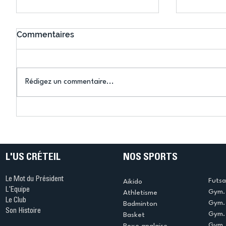
Commentaires
Rédigez un commentaire...
Connaissez-vous le Dark
L’US Crét
Ping ? Quand le tennis de
termine 
table s'illumine à Créteil !
beauté !
L'US CRÉTEIL
NOS SPORTS
Le Mot du Président
Futsa
Aikido
L'Equipe
Gym. 
Athletisme
Le Club
Gym. 
Badminton
Son Histoire
Gym.
Basket
Gym. 