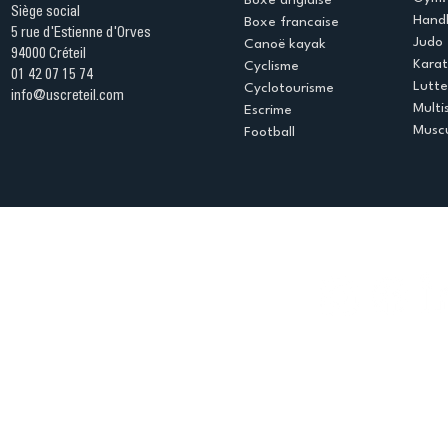
Boxe anglaise
Siège social
Handb
Boxe francaise
5 rue d'Estienne d'Orves
Judo
Canoë kayak
94000 Créteil
Kara
Cyclisme
01 42 07 15 74
Lutte
Cyclotourisme
info@uscreteil.com
Multi
Escrime
Muscu
Football
Espace club
Offres d'emploi