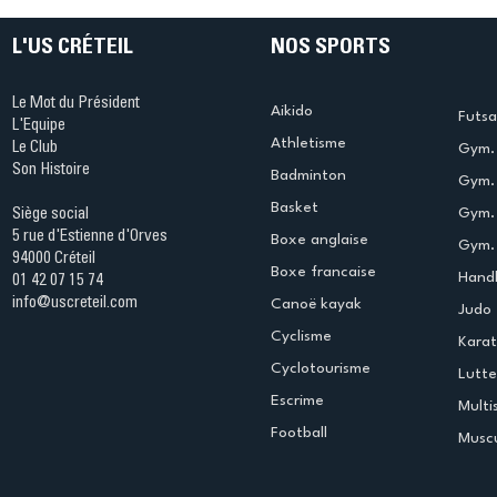
L'US CRÉTEIL
NOS SPORTS
Le Mot du Président
Aikido
Futsa
L'Equipe
Athletisme
Le Club
Gym. 
Son Histoire
Badminton
Gym. 
Basket
Gym.
Siège social
5 rue d'Estienne d'Orves
Boxe anglaise
Gym. 
94000 Créteil
Boxe francaise
Handb
01 42 07 15 74
info@uscreteil.com
Canoë kayak
Judo
Cyclisme
Kara
Cyclotourisme
Lutte
Escrime
Multi
Football
Muscu