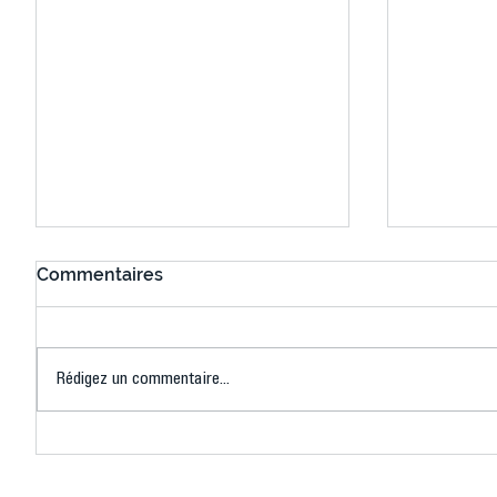
Commentaires
Rédigez un commentaire...
Connaissez-vous le Dark
L’US Crét
Ping ? Quand le tennis de
termine 
table s'illumine à Créteil !
beauté !